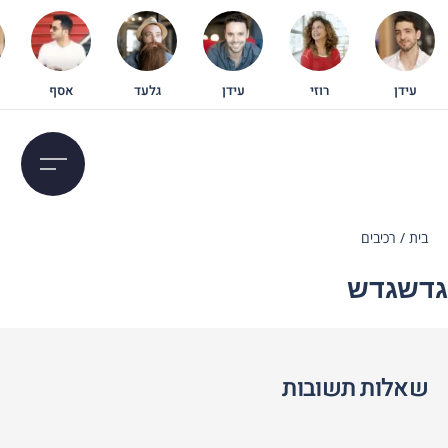
עידן
רוזי
עידן
גלעד
אסף
בית
/
רכיבים
גדשגדש
שאלות תשובות