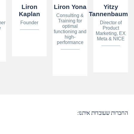
Liron
Liron Yona
Yitzy
Kaplan
Tannenbaum
Consulting &
Training for
mer
Founder
Director of
optimal
e
Product
functioning and
Marketing, EX
high-
Meta & NICE
performance
החברות שעובדות איתנו: