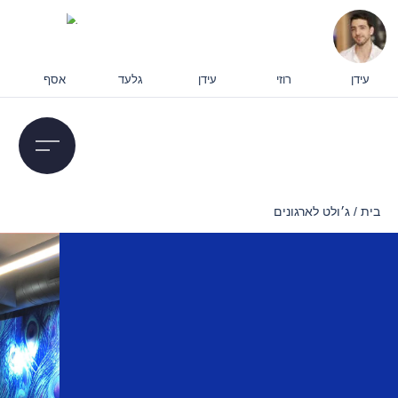
עידן
רוזי
עידן
גלעד
אסף
בית
/
ג׳ולט לארגונים