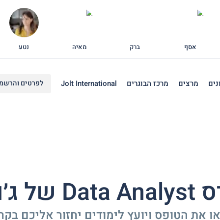
אסף
ברק
מאיה
נטע
נים
מרצים
מרכז הבוגרים
Jolt International
לפרטים והרשמ
Da של ג׳ולט
ו את הטופס ויועץ לימודים יחזור אליכם בקרו