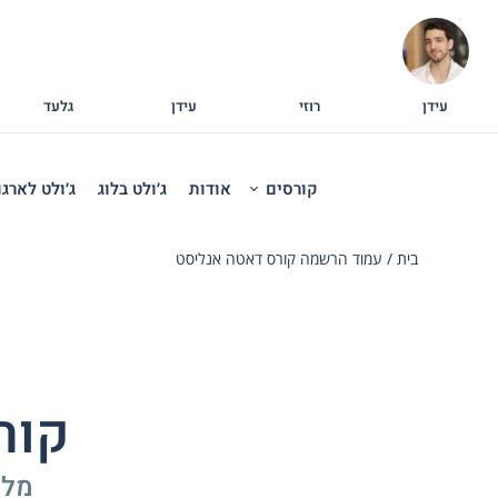
עידן
רוזי
עידן
גלעד
קורסים
אודות
ג׳ולט בלוג
ג׳ולט לארגו
בית
/
עמוד הרשמה קורס דאטה אנליסט
קורס ta Analyst
מלא