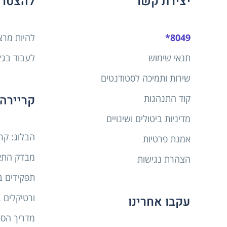
יצירת קשר
להצטר
8049*
להיות מרצ
תנאי שימוש
לעבוד בג׳
שירות ותמיכה לסטודנטים
קריירה 
קוד התנהגות
מדיניות ביטולים ושינויים
הבלוג: קר
אמנת פרטיות
מבדק התא
הצהרת נגישות
תפקידים ב
ורטיקלים 
עקבו אחרינו
מדריך הסב