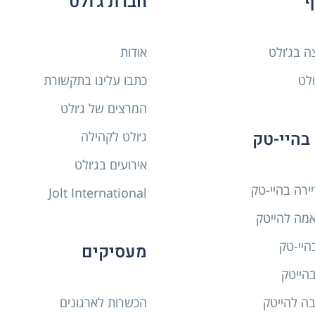
ף
חברת ג׳ולט
ה בג’ולט
אודות
ולט
כתבו עלינו בתקשורת
המרצים של ג׳ולט
בהיי-טק
ג׳ולט לקהילה
אירועים בג׳ולט
יירה בהיי-טק
Jolt International
מה להייטק
היי-טק
מעסיקים
בהייטק
ה להייטק
הכשרות לארגונים