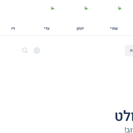
עמרי
יונתן
עדי
זיו
ה
ב!