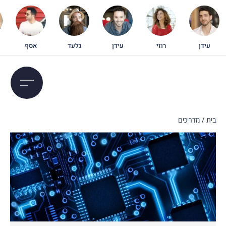
עידן
רוזי
עידן
גלעד
אסף
בית
/
מדריכים